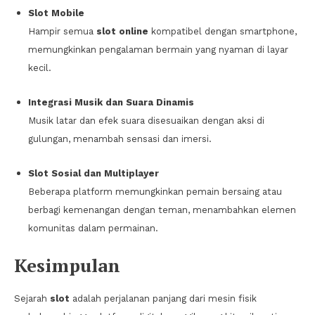
Slot Mobile
Hampir semua
slot online
kompatibel dengan smartphone,
memungkinkan pengalaman bermain yang nyaman di layar
kecil.
Integrasi Musik dan Suara Dinamis
Musik latar dan efek suara disesuaikan dengan aksi di
gulungan, menambah sensasi dan imersi.
Slot Sosial dan Multiplayer
Beberapa platform memungkinkan pemain bersaing atau
berbagi kemenangan dengan teman, menambahkan elemen
komunitas dalam permainan.
Kesimpulan
Sejarah
slot
adalah perjalanan panjang dari mesin fisik