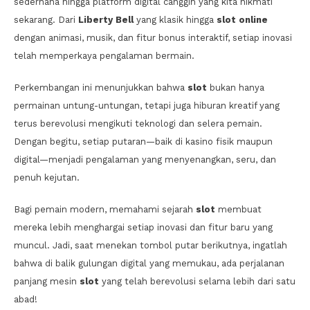
sederhana hingga platform digital canggih yang kita nikmati
sekarang. Dari
Liberty Bell
yang klasik hingga
slot online
dengan animasi, musik, dan fitur bonus interaktif, setiap inovasi
telah memperkaya pengalaman bermain.
Perkembangan ini menunjukkan bahwa
slot
bukan hanya
permainan untung-untungan, tetapi juga hiburan kreatif yang
terus berevolusi mengikuti teknologi dan selera pemain.
Dengan begitu, setiap putaran—baik di kasino fisik maupun
digital—menjadi pengalaman yang menyenangkan, seru, dan
penuh kejutan.
Bagi pemain modern, memahami sejarah
slot
membuat
mereka lebih menghargai setiap inovasi dan fitur baru yang
muncul. Jadi, saat menekan tombol putar berikutnya, ingatlah
bahwa di balik gulungan digital yang memukau, ada perjalanan
panjang mesin
slot
yang telah berevolusi selama lebih dari satu
abad!