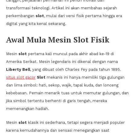
canggih, perjalanan permainan ini penuh inovasi dan
transformasi teknologi. Artikel ini akan membahas sejarah
perkembangan
slot
, mulai dari versi fisik pertama hingga era
digital yang kita kenal sekarang.
Awal Mula Mesin Slot Fisik
Mesin
slot
pertama kali muncul pada akhir abad ke-19 di
Amerika Serikat. Mesin legendaris ini dikenal dengan nama
Liberty Bell
, yang dibuat oleh Charles Fey pada tahun 1895.
situs slot gacor
Slot
mekanis ini hanya memiliki tiga gulungan
dan lima simbol: hati, sekop, wajik, tapal kuda, dan lonceng
kebebasan. Pemain menarik tuas untuk memutar gulungan, dan
jika simbol tertentu berhenti di garis tengah, mereka
memenangkan hadiah.
Mesin
slot
klasik ini sederhana, tetapi segera menjadi populer
karena kemudahannya dan sensasi menegangkan saat