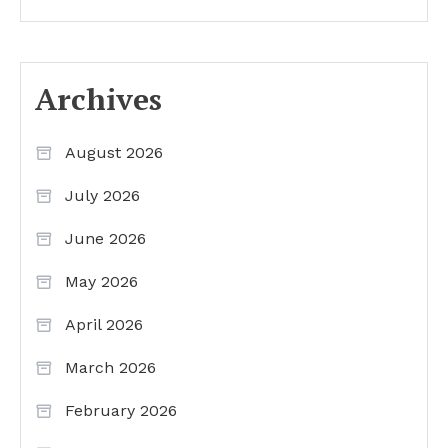
Archives
August 2026
July 2026
June 2026
May 2026
April 2026
March 2026
February 2026