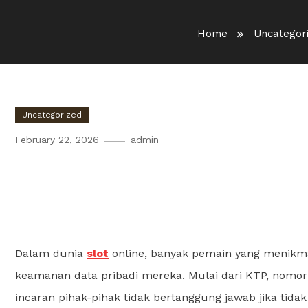
Home
Uncategor
Uncategorized
February 22, 2026
admin
Data Pribadi dan Judi Online
Rekening, dan Kontak
Dalam dunia
slot
online, banyak pemain yang menikma
keamanan data pribadi mereka. Mulai dari KTP, nomor r
incaran pihak-pihak tidak bertanggung jawab jika tidak