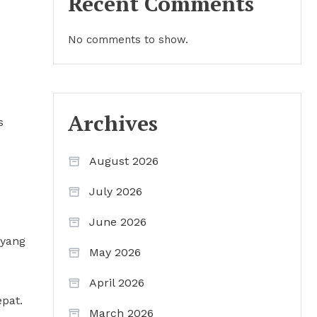
Recent Comments
No comments to show.
Archives
s
August 2026
July 2026
June 2026
 yang
May 2026
April 2026
pat.
March 2026