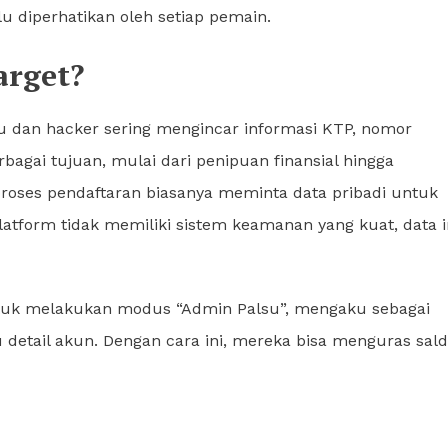
lu diperhatikan oleh setiap pemain.
arget?
enipu dan hacker sering mengincar informasi KTP, nomor
bagai tujuan, mulai dari penipuan finansial hingga
 proses pendaftaran biasanya meminta data pribadi untuk
latform tidak memiliki sistem keamanan yang kuat, data i
ntuk melakukan modus “Admin Palsu”, mengaku sebagai
detail akun. Dengan cara ini, mereka bisa menguras sal