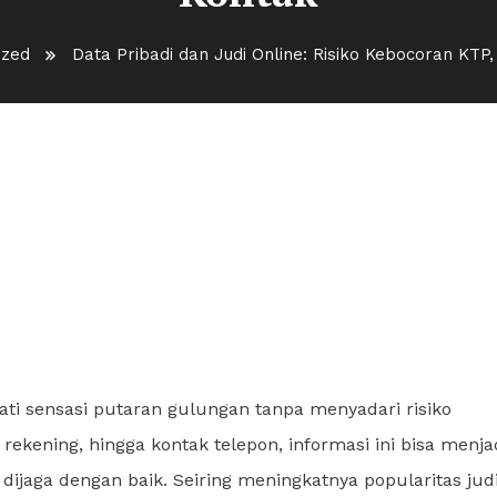
ized
Data Pribadi dan Judi Online: Risiko Kebocoran KTP
: Risiko Kebocoran KTP,
ti sensasi putaran gulungan tanpa menyadari risiko
ekening, hingga kontak telepon, informasi ini bisa menja
 dijaga dengan baik. Seiring meningkatnya popularitas jud