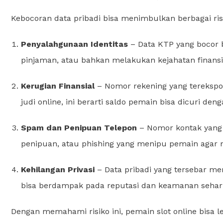
Kebocoran data pribadi bisa menimbulkan berbagai risik
Penyalahgunaan Identitas
– Data KTP yang bocor
pinjaman, atau bahkan melakukan kejahatan finansi
Kerugian Finansial
– Nomor rekening yang terekspos
judi online, ini berarti saldo pemain bisa dicuri den
Spam dan Penipuan Telepon
– Nomor kontak yang b
penipuan, atau phishing yang menipu pemain agar m
Kehilangan Privasi
– Data pribadi yang tersebar me
bisa berdampak pada reputasi dan keamanan sehari
Dengan memahami risiko ini, pemain slot online bisa