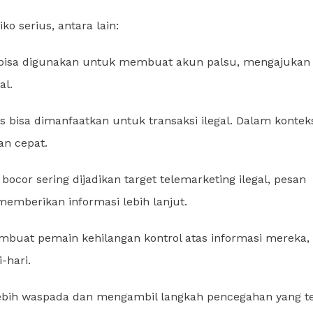
o serius, antara lain:
 bisa digunakan untuk membuat akun palsu, mengajukan
al.
 bisa dimanfaatkan untuk transaksi ilegal. Dalam kontek
gan cepat.
ocor sering dijadikan target telemarketing ilegal, pesan
emberikan informasi lebih lanjut.
mbuat pemain kehilangan kontrol atas informasi mereka,
-hari.
 lebih waspada dan mengambil langkah pencegahan yang te