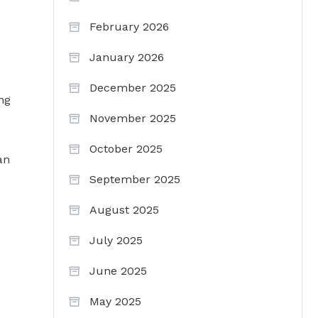
February 2026
January 2026
December 2025
ng
November 2025
October 2025
an
September 2025
August 2025
July 2025
June 2025
May 2025