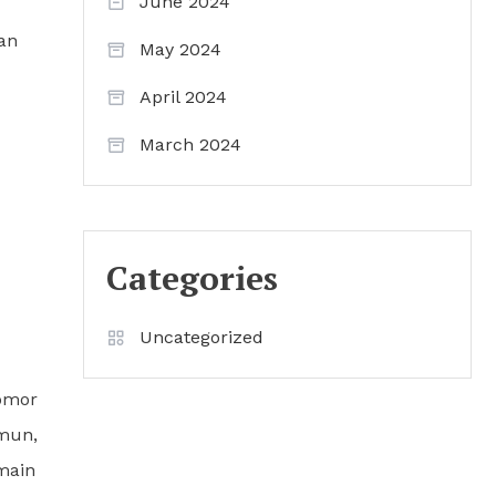
June 2024
an
May 2024
April 2024
March 2024
Categories
Uncategorized
nomor
amun,
main