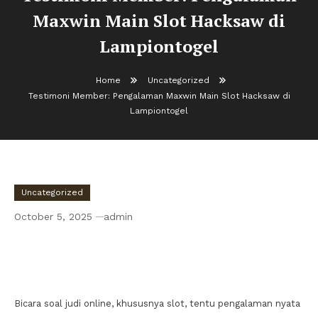
Maxwin Main Slot Hacksaw di
Lampiontogel
Home
Uncategorized
Testimoni Member: Pengalaman Maxwin Main Slot Hacksaw di
Lampiontogel
Uncategorized
October 5, 2025
admin
Testimoni Member: Pengalaman Maxwin
Main Slot Hacksaw di Lampiontogel
Bicara soal judi online, khususnya slot, tentu pengalaman nyata