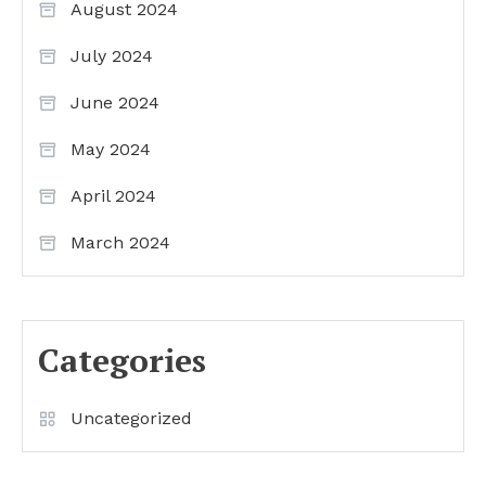
August 2024
July 2024
June 2024
May 2024
April 2024
March 2024
Categories
Uncategorized