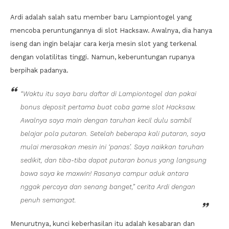
Ardi adalah salah satu member baru Lampiontogel yang
mencoba peruntungannya di slot Hacksaw. Awalnya, dia hanya
iseng dan ingin belajar cara kerja mesin slot yang terkenal
dengan volatilitas tinggi. Namun, keberuntungan rupanya
berpihak padanya.
“Waktu itu saya baru daftar di Lampiontogel dan pakai
bonus deposit pertama buat coba game slot Hacksaw.
Awalnya saya main dengan taruhan kecil dulu sambil
belajar pola putaran. Setelah beberapa kali putaran, saya
mulai merasakan mesin ini ‘panas’. Saya naikkan taruhan
sedikit, dan tiba-tiba dapat putaran bonus yang langsung
bawa saya ke maxwin! Rasanya campur aduk antara
nggak percaya dan senang banget,” cerita Ardi dengan
penuh semangat.
Menurutnya, kunci keberhasilan itu adalah kesabaran dan