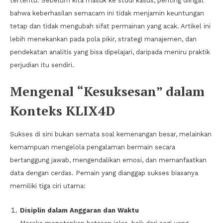
tertentu. Sebelum kita masuk ke studi kasus, penting diingat
bahwa keberhasilan semacam ini tidak menjamin keuntungan
tetap dan tidak mengubah sifat permainan yang acak. Artikel ini
lebih menekankan pada pola pikir, strategi manajemen, dan
pendekatan analitis yang bisa dipelajari, daripada meniru praktik
perjudian itu sendiri.
Mengenal “Kesuksesan” dalam
Konteks KLIX4D
Sukses di sini bukan semata soal kemenangan besar, melainkan
kemampuan mengelola pengalaman bermain secara
bertanggung jawab, mengendalikan emosi, dan memanfaatkan
data dengan cerdas. Pemain yang dianggap sukses biasanya
memiliki tiga ciri utama:
Disiplin dalam Anggaran dan Waktu