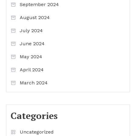
September 2024
August 2024
July 2024
June 2024
May 2024
April 2024
March 2024
Categories
Uncategorized