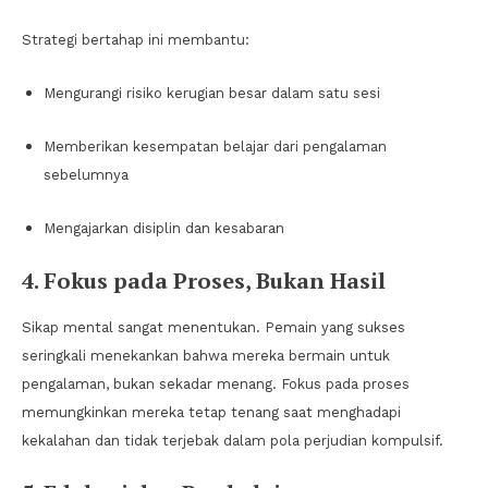
Strategi bertahap ini membantu:
Mengurangi risiko kerugian besar dalam satu sesi
Memberikan kesempatan belajar dari pengalaman
sebelumnya
Mengajarkan disiplin dan kesabaran
4. Fokus pada Proses, Bukan Hasil
Sikap mental sangat menentukan. Pemain yang sukses
seringkali menekankan bahwa mereka bermain untuk
pengalaman, bukan sekadar menang. Fokus pada proses
memungkinkan mereka tetap tenang saat menghadapi
kekalahan dan tidak terjebak dalam pola perjudian kompulsif.