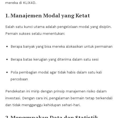
mereka di KLIX4D.
1. Manajemen Modal yang Ketat
Salah satu kunci utama adalah pengelolaan modal yang disiplin.
Pemain sukses selalu menentukan:
Berapa banyak yang bisa mereka alokasikan untuk permainan
Berapa batas kerugian yang diterima dalam satu sesi
Pola pembagian modal agar tidak habis dalam satu kali
percobaan
Pendekatan ini mirip dengan prinsip manajemen risiko dalam
investasi. Dengan cara ini, pengalaman bermain tetap terkendali
dan tidak mengganggu kehidupan sehari-hari.
2. Menggunakan Data dan Statistik