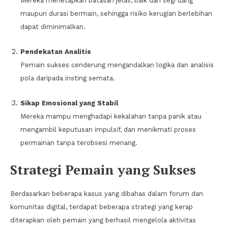
Mereka menetapkan batasan jelas, baik dari segi uang
maupun durasi bermain, sehingga risiko kerugian berlebihan
dapat diminimalkan.
Pendekatan Analitis
Pemain sukses cenderung mengandalkan logika dan analisis
pola daripada insting semata.
Sikap Emosional yang Stabil
Mereka mampu menghadapi kekalahan tanpa panik atau
mengambil keputusan impulsif, dan menikmati proses
permainan tanpa terobsesi menang.
Strategi Pemain yang Sukses
Berdasarkan beberapa kasus yang dibahas dalam forum dan
komunitas digital, terdapat beberapa strategi yang kerap
diterapkan oleh pemain yang berhasil mengelola aktivitas