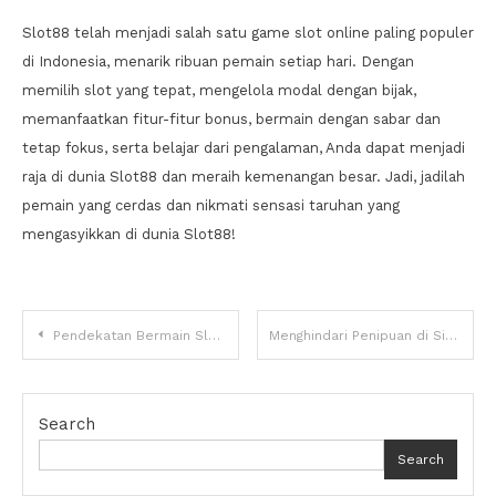
Slot88 telah menjadi salah satu game slot online paling populer
di Indonesia, menarik ribuan pemain setiap hari. Dengan
memilih slot yang tepat, mengelola modal dengan bijak,
memanfaatkan fitur-fitur bonus, bermain dengan sabar dan
tetap fokus, serta belajar dari pengalaman, Anda dapat menjadi
raja di dunia Slot88 dan meraih kemenangan besar. Jadi, jadilah
pemain yang cerdas dan nikmati sensasi taruhan yang
mengasyikkan di dunia Slot88!
Post
Pendekatan Bermain Slot yang Bertanggung Jawab: Hindari Kecanduan
Menghindari Penipuan di Situs Slot Online: Cara Mendeteksinya
navigation
Search
Search