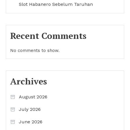
Slot Habanero Sebelum Taruhan
Recent Comments
No comments to show.
Archives
August 2026
July 2026
June 2026