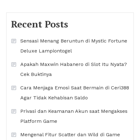
Recent Posts
Sensasi Menang Beruntun di Mystic Fortune
Deluxe Lampiontogel
Apakah Maxwin Habanero di Slot Itu Nyata?
Cek Buktinya
Cara Menjaga Emosi Saat Bermain di Ceri388
Agar Tidak Kehabisan Saldo
Privasi dan Keamanan Akun saat Mengakses
Platform Game
Mengenal Fitur Scatter dan Wild di Game