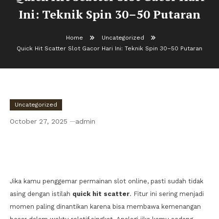
Ini: Teknik Spin 30–50 Putaran
Home
Uncategorized
Quick Hit Scatter Slot Gacor Hari Ini: Teknik Spin 30–50 Putaran
Uncategorized
October 27, 2025
admin
Quick Hit Scatter Slot Gacor Hari Ini: Teknik
Spin 30–50 Putaran
Jika kamu penggemar permainan slot online, pasti sudah tidak
asing dengan istilah
quick hit scatter
. Fitur ini sering menjadi
momen paling dinantikan karena bisa membawa kemenangan