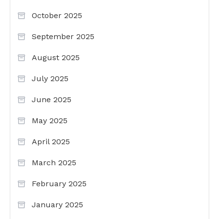
October 2025
September 2025
August 2025
July 2025
June 2025
May 2025
April 2025
March 2025
February 2025
January 2025