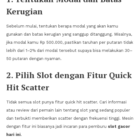
Kerugian
Sebelum mulai, tentukan berapa modal yang akan kamu
gunakan dan batas kerugian yang sanggup ditanggung. Misalnya,
jika modal kamu Rp 500.000, pastikan taruhan per putaran tidak
lebih dari 1–2% dari modal tersebut supaya bisa melakukan 30–
50 putaran dengan nyaman.
2.
Pilih Slot dengan Fitur Quick
Hit Scatter
Tidak semua slot punya fitur quick hit scatter. Cari informasi
atau review dari pemain lain tentang slot yang sedang populer
dan terbukti memberikan scatter dengan frekuensi tinggi. Mesin
dengan fitur ini biasanya jadi incaran para pemburu
slot gacor
hari ini
.