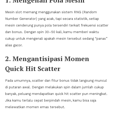
1.
Mengenali Pola Mesin
Mesin slot memang menggunakan sistem RNG (Random
Number Generator) yang acak, tapi secara statistik, setiap
mesin cenderung punya pola tersendiri terkait frekuensi scatter
dan bonus. Dengan spin 30–50 kali, kamu memberi waktu
cukup untuk mengenali apakah mesin tersebut sedang “panas”
alias gacor.
2.
Mengantisipasi Momen
Quick Hit Scatter
Pada umumnya, scatter dan fitur bonus tidak langsung muncul
di putaran awal. Dengan melakukan spin dalam jumlah cukup
banyak, peluang mendapatkan quick hit scatter pun meningkat.
Jika kamu terlalu cepat berpindah mesin, kamu bisa saja
melewatkan momen emas tersebut.