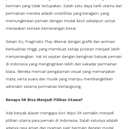
bermain yang tidak terlupakan. Salah satu daya tarik utama dari
permainan mereka adalah volatilitas yang beragam, yang
memungkinkan pemain dengan modal kecil sekalipun untuk
merasakan sensasi kemenangan besar.
Selain itu, Pragmatic Play dikenal dengan grafik dan animasi
berkualitas tinggi, yang membuat setiap putaran menjadi lebih
menyenangkan. Hal ini sejalan dengan keinginan banyak pemain
di Indonesia yang menginginkan lebih dari sekadar permainan
biasa. Mereka mencari pengalaman visual yang memanjakan
mata, serta suara dan musik yang mampu membangkitkan
adrenalin selama permainan berlangsung.
Kenapa 5K Bisa Menjadi Pilihan Utama?
Ada banyak alasan mengapa slot depo 5K semakin menjadi
pilihan utama para pemain di Indonesia. Salah satunya adalah
adanya rasa aman dan nyaman saat bermain dengan modal