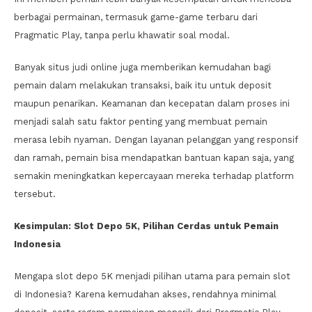
berbagai permainan, termasuk game-game terbaru dari
Pragmatic Play, tanpa perlu khawatir soal modal.
Banyak situs judi online juga memberikan kemudahan bagi
pemain dalam melakukan transaksi, baik itu untuk deposit
maupun penarikan. Keamanan dan kecepatan dalam proses ini
menjadi salah satu faktor penting yang membuat pemain
merasa lebih nyaman. Dengan layanan pelanggan yang responsif
dan ramah, pemain bisa mendapatkan bantuan kapan saja, yang
semakin meningkatkan kepercayaan mereka terhadap platform
tersebut.
Kesimpulan: Slot Depo 5K, Pilihan Cerdas untuk Pemain
Indonesia
Mengapa slot depo 5K menjadi pilihan utama para pemain slot
di Indonesia? Karena kemudahan akses, rendahnya minimal