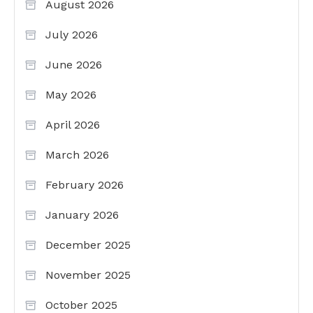
August 2026
July 2026
June 2026
May 2026
April 2026
March 2026
February 2026
January 2026
December 2025
November 2025
October 2025