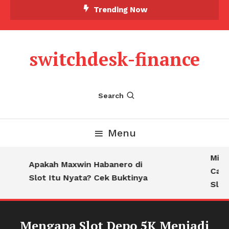
Skip
Trending Now
To
Content
switchdesk-finance
Search
Menu
Mitos
Apakah Maxwin Habanero di
Cara 
Slot Itu Nyata? Cek Buktinya
Slot 
Mengapa Slot Depo 5K Menjadi