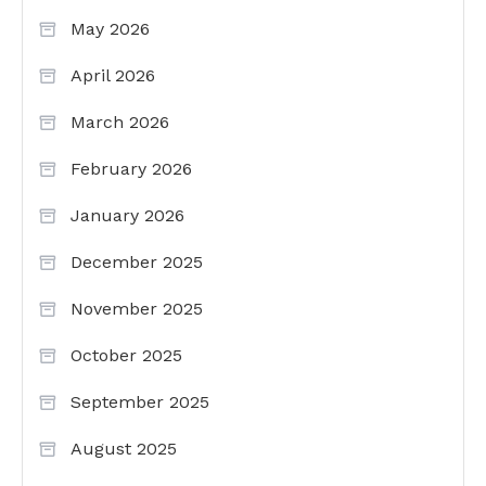
May 2026
April 2026
March 2026
February 2026
January 2026
December 2025
November 2025
October 2025
September 2025
August 2025