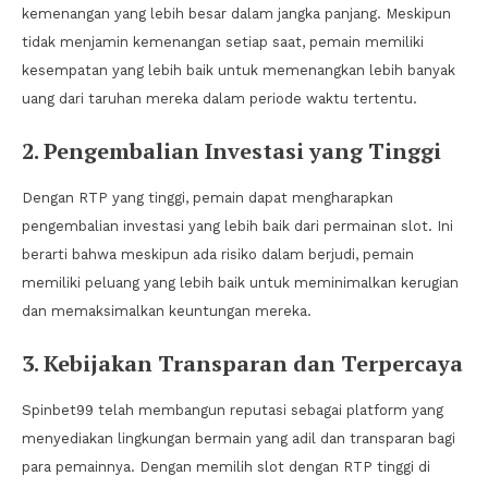
kemenangan yang lebih besar dalam jangka panjang. Meskipun
tidak menjamin kemenangan setiap saat, pemain memiliki
kesempatan yang lebih baik untuk memenangkan lebih banyak
uang dari taruhan mereka dalam periode waktu tertentu.
2. Pengembalian Investasi yang Tinggi
Dengan RTP yang tinggi, pemain dapat mengharapkan
pengembalian investasi yang lebih baik dari permainan slot. Ini
berarti bahwa meskipun ada risiko dalam berjudi, pemain
memiliki peluang yang lebih baik untuk meminimalkan kerugian
dan memaksimalkan keuntungan mereka.
3. Kebijakan Transparan dan Terpercaya
Spinbet99 telah membangun reputasi sebagai platform yang
menyediakan lingkungan bermain yang adil dan transparan bagi
para pemainnya. Dengan memilih slot dengan RTP tinggi di