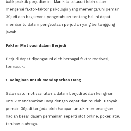
balik praktik perjudian ini. Mari kita telusuri lebih dalam
mengenai faktor-faktor psikologis yang memengaruhi pemain
39judi dan bagaimana pengetahuan tentang hal ini dapat
membantu dalam pengelolaan perjudian yang bertanggung
jawab.
Faktor Motivasi dalam Berjudi
Berjudi dapat dipengaruhi oleh berbagai faktor motivasi,
termasuk:
1. Keinginan untuk Mendapatkan Uang
Salah satu motivasi utama dalam berjudi adalah keinginan
untuk mendapatkan uang dengan cepat dan mudah. Banyak
pemain 39judi tergoda oleh harapan untuk memenangkan
hadiah besar dalam permainan seperti slot online, poker, atau
taruhan olahraga.