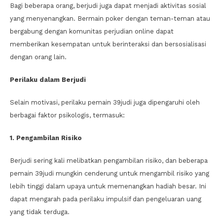
Bagi beberapa orang, berjudi juga dapat menjadi aktivitas sosial
yang menyenangkan. Bermain poker dengan teman-teman atau
bergabung dengan komunitas perjudian online dapat
memberikan kesempatan untuk berinteraksi dan bersosialisasi
dengan orang lain.
Perilaku dalam Berjudi
Selain motivasi, perilaku pemain 39judi juga dipengaruhi oleh
berbagai faktor psikologis, termasuk:
1. Pengambilan Risiko
Berjudi sering kali melibatkan pengambilan risiko, dan beberapa
pemain 39judi mungkin cenderung untuk mengambil risiko yang
lebih tinggi dalam upaya untuk memenangkan hadiah besar. Ini
dapat mengarah pada perilaku impulsif dan pengeluaran uang
yang tidak terduga.