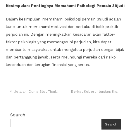
Kesimpulan: Pentingnya Memahami Psikologi Pemain 39judi
Dalam kesimpulan, memahami psikologi pemain 39judi adalah
kunci untuk memahami motivasi dan perilaku di balik praktik
perjudian ini. Dengan meningkatkan kesadaran akan faktor-
faktor psikologis yang memengaruhi perjudian, kita dapat
membantu masyarakat untuk mengelola perjudian dengan bijak
dan bertanggung jawab, serta melindungi mereka dari risiko
kecanduan dan kerugian finansial yang serius.
Post
Jelajahi Dunia Slot Thailand: Pengalaman Taruhan yang Seru dan Menghibur
Berkat Keberuntungan: Kisah Inspiratif dari Para Pemain Nusantara4D
navigation
Search
Search