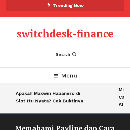
Skip
Trending Now
To
Content
switchdesk-finance
Search
Menu
Mitos
Apakah Maxwin Habanero di
Cara 
Slot Itu Nyata? Cek Buktinya
Slot 
Memahami Payline dan Cara