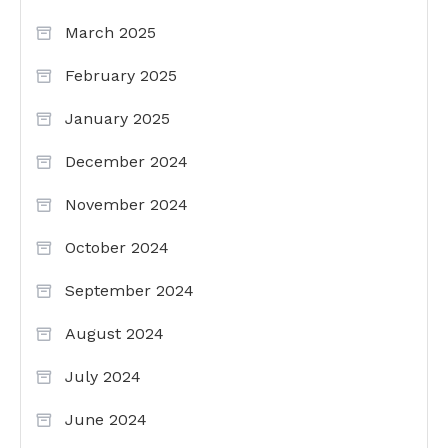
March 2025
February 2025
January 2025
December 2024
November 2024
October 2024
September 2024
August 2024
July 2024
June 2024