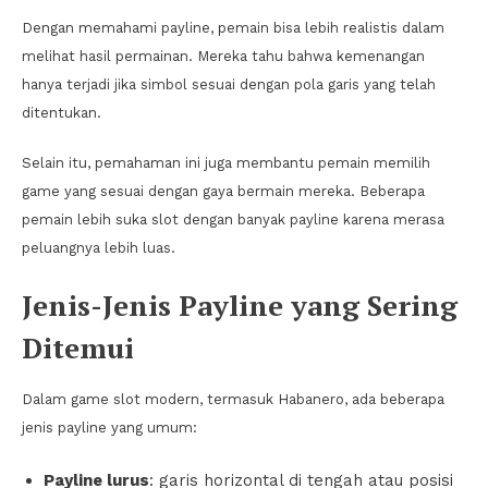
Dengan memahami payline, pemain bisa lebih realistis dalam
melihat hasil permainan. Mereka tahu bahwa kemenangan
hanya terjadi jika simbol sesuai dengan pola garis yang telah
ditentukan.
Selain itu, pemahaman ini juga membantu pemain memilih
game yang sesuai dengan gaya bermain mereka. Beberapa
pemain lebih suka slot dengan banyak payline karena merasa
peluangnya lebih luas.
Jenis-Jenis Payline yang Sering
Ditemui
Dalam game slot modern, termasuk Habanero, ada beberapa
jenis payline yang umum:
Payline lurus
: garis horizontal di tengah atau posisi