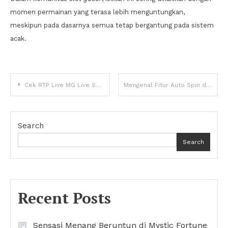
momen permainan yang terasa lebih menguntungkan,
meskipun pada dasarnya semua tetap bergantung pada sistem
acak.
Post
Cek RTP Live MG Live Sebelum Mulai Gameplay di musang178 daftar
Mengenal Fitur Auto Spin dan Kapan Sebaiknya Digunakan di Slot
navigation
Search
Search
Recent Posts
Sensasi Menang Beruntun di Mystic Fortune