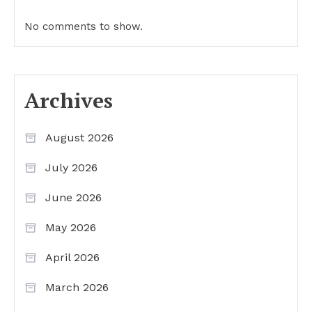
No comments to show.
Archives
August 2026
July 2026
June 2026
May 2026
April 2026
March 2026