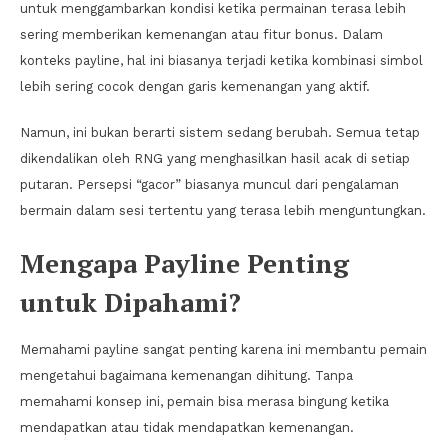
untuk menggambarkan kondisi ketika permainan terasa lebih
sering memberikan kemenangan atau fitur bonus. Dalam
konteks payline, hal ini biasanya terjadi ketika kombinasi simbol
lebih sering cocok dengan garis kemenangan yang aktif.
Namun, ini bukan berarti sistem sedang berubah. Semua tetap
dikendalikan oleh RNG yang menghasilkan hasil acak di setiap
putaran. Persepsi “gacor” biasanya muncul dari pengalaman
bermain dalam sesi tertentu yang terasa lebih menguntungkan.
Mengapa Payline Penting
untuk Dipahami?
Memahami payline sangat penting karena ini membantu pemain
mengetahui bagaimana kemenangan dihitung. Tanpa
memahami konsep ini, pemain bisa merasa bingung ketika
mendapatkan atau tidak mendapatkan kemenangan.