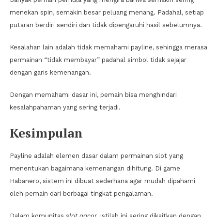
menekan spin, semakin besar peluang menang. Padahal, setiap
putaran berdiri sendiri dan tidak dipengaruhi hasil sebelumnya.
Kesalahan lain adalah tidak memahami payline, sehingga merasa
permainan “tidak membayar” padahal simbol tidak sejajar
dengan garis kemenangan.
Dengan memahami dasar ini, pemain bisa menghindari
kesalahpahaman yang sering terjadi.
Kesimpulan
Payline adalah elemen dasar dalam permainan slot yang
menentukan bagaimana kemenangan dihitung. Di game
Habanero, sistem ini dibuat sederhana agar mudah dipahami
oleh pemain dari berbagai tingkat pengalaman.
Dalam komunitas
slot gacor
, istilah ini sering dikaitkan dengan