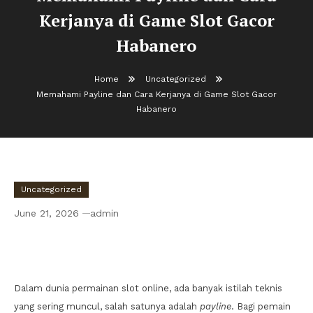
Kerjanya di Game Slot Gacor
Habanero
Home
Uncategorized
Memahami Payline dan Cara Kerjanya di Game Slot Gacor
Habanero
Uncategorized
June 21, 2026
admin
Memahami Payline dan Cara Kerjanya di
Game Slot Gacor Habanero
Dalam dunia permainan slot online, ada banyak istilah teknis
yang sering muncul, salah satunya adalah
payline
. Bagi pemain