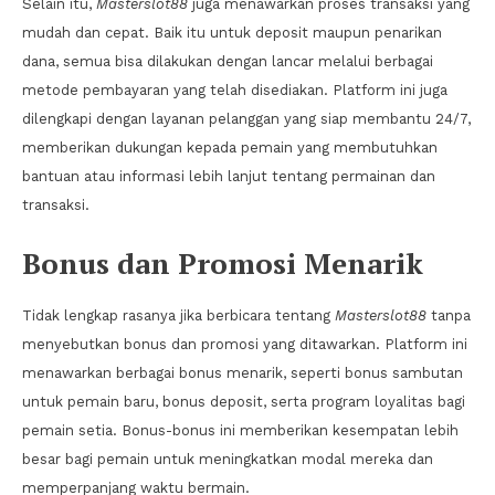
Selain itu,
Masterslot88
juga menawarkan proses transaksi yang
mudah dan cepat. Baik itu untuk deposit maupun penarikan
dana, semua bisa dilakukan dengan lancar melalui berbagai
metode pembayaran yang telah disediakan. Platform ini juga
dilengkapi dengan layanan pelanggan yang siap membantu 24/7,
memberikan dukungan kepada pemain yang membutuhkan
bantuan atau informasi lebih lanjut tentang permainan dan
transaksi.
Bonus dan Promosi Menarik
Tidak lengkap rasanya jika berbicara tentang
Masterslot88
tanpa
menyebutkan bonus dan promosi yang ditawarkan. Platform ini
menawarkan berbagai bonus menarik, seperti bonus sambutan
untuk pemain baru, bonus deposit, serta program loyalitas bagi
pemain setia. Bonus-bonus ini memberikan kesempatan lebih
besar bagi pemain untuk meningkatkan modal mereka dan
memperpanjang waktu bermain.