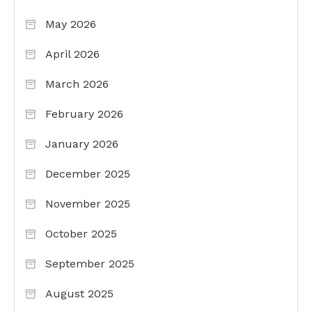
May 2026
April 2026
March 2026
February 2026
January 2026
December 2025
November 2025
October 2025
September 2025
August 2025