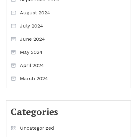
August 2024
July 2024
June 2024
May 2024
April 2024
March 2024
Categories
Uncategorized