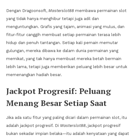
Dengan Dragoonsoft,
Masterslot88
membawa permainan slot
yang tidak hanya menghibur tetapi juga adil dan
menguntungkan. Grafis yang tajam, animasi yang mulus, dan
fitur-fitur canggih membuat setiap permainan terasa lebih
hidup dan penuh tantangan. Setiap kali pemain memutar
gulungan, mereka dibawa ke dalam dunia permainan yang
memikat, yang tak hanya membuat mereka betah bermain
lebih lama, tetapi juga memberikan peluang lebih besar untuk
memenangkan hadiah besar.
Jackpot Progresif: Peluang
Menang Besar Setiap Saat
Jika ada satu fitur yang paling dicari dalam permainan slot, itu
adalah jackpot progresif. Di
Masterslot88
, jackpot progresif
bukan sekadar impian belaka—itu adalah kenyataan yang dapat