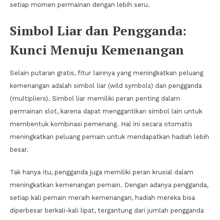
setiap momen permainan dengan lebih seru.
Simbol Liar dan Pengganda:
Kunci Menuju Kemenangan
Selain putaran gratis, fitur lainnya yang meningkatkan peluang
kemenangan adalah simbol liar (wild symbols) dan pengganda
(multipliers). Simbol liar memiliki peran penting dalam
permainan slot, karena dapat menggantikan simbol lain untuk
membentuk kombinasi pemenang. Hal ini secara otomatis
meningkatkan peluang pemain untuk mendapatkan hadiah lebih
besar.
Tak hanya itu, pengganda juga memiliki peran krusial dalam
meningkatkan kemenangan pemain. Dengan adanya pengganda,
setiap kali pemain meraih kemenangan, hadiah mereka bisa
diperbesar berkali-kali lipat, tergantung dari jumlah pengganda