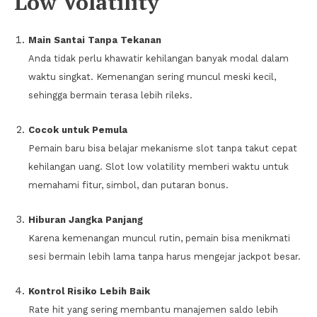
Low Volatility
Main Santai Tanpa Tekanan
Anda tidak perlu khawatir kehilangan banyak modal dalam
waktu singkat. Kemenangan sering muncul meski kecil,
sehingga bermain terasa lebih rileks.
Cocok untuk Pemula
Pemain baru bisa belajar mekanisme slot tanpa takut cepat
kehilangan uang. Slot low volatility memberi waktu untuk
memahami fitur, simbol, dan putaran bonus.
Hiburan Jangka Panjang
Karena kemenangan muncul rutin, pemain bisa menikmati
sesi bermain lebih lama tanpa harus mengejar jackpot besar.
Kontrol Risiko Lebih Baik
Rate hit yang sering membantu manajemen saldo lebih