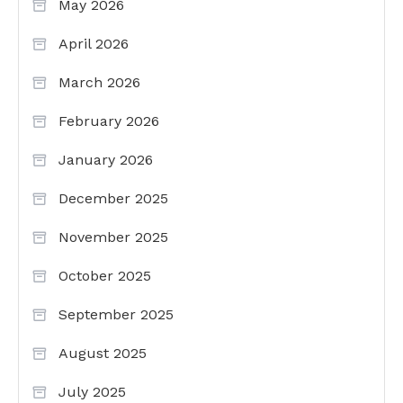
May 2026
April 2026
March 2026
February 2026
January 2026
December 2025
November 2025
October 2025
September 2025
August 2025
July 2025