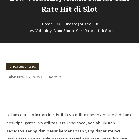
Rate Hit di Slot
Home
Uncategorized
Low Volatility: Main Santai Cari Rate Hit di Slot
Uncategorized
February 16, 2026
admin
Low Volatility: Main Santai Cari Rate Hit di
Slot
Dalam dunia
slot
online, istilah volatilitas sering muncul dalam
deskripsi game. Volatilitas, atau variance, adalah ukuran
seberapa sering dan besar kemenangan yang dapat muncul.