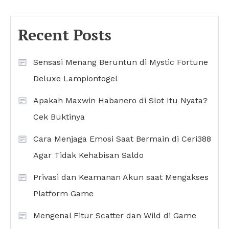
Recent Posts
Sensasi Menang Beruntun di Mystic Fortune
Deluxe Lampiontogel
Apakah Maxwin Habanero di Slot Itu Nyata?
Cek Buktinya
Cara Menjaga Emosi Saat Bermain di Ceri388
Agar Tidak Kehabisan Saldo
Privasi dan Keamanan Akun saat Mengakses
Platform Game
Mengenal Fitur Scatter dan Wild di Game