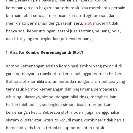
menghasilkan pembayaran. Memahami apa itu kombo
kemenangan dan bagaimana terbentuk bisa membantu pemain
bermain lebih cerdas, merencanakan strategi taruhan, dan
menikmati permainan dengan lebih seru.
slot
modern tidak
hanya soal keberuntungan, tetapi juga tentang peluang, pola,
dan fitur yang meningkatkan potensi menang.
1. Apa Itu Kombo Kemenangan di Slot?
Kombo kemenangan adalah kombinasi simbol yang muncul di
garis pembayaran (payline) tertentu sehingga memicu hadiah.
Setiap slot memiliki aturan berbeda mengenai simbol apa yang
termasuk kombo kemenangan dan bagaimana pembayaran
dihitung. Biasanya, simbol dengan nilai tinggi menghasilkan
hadiah lebih besar, sedangkan simbol biasa memberikan
kemenangan kecil. Beberapa slot modern juga menggunakan
sistem
cluster
atau
ways to win
, di mana kombinasi tidak harus
berada di garis lurus, tetapi cukup berdekatan untuk