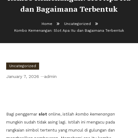
dan Bagaimana Terbentuk
Home
Uncategorized
Kombo Kemenangan: Slot Apa Itu dan Bagaimana Terbentuk
Uncategorized
January 7, 2026
admin
Kombo Kemenangan: Slot Apa Itu dan
Bagaimana Terbentuk
Bagi penggemar
slot
online, istilah
kombo kemenangan
mungkin sudah tidak asing lagi. Istilah ini mengacu pada
rangkaian simbol tertentu yang muncul di gulungan dan