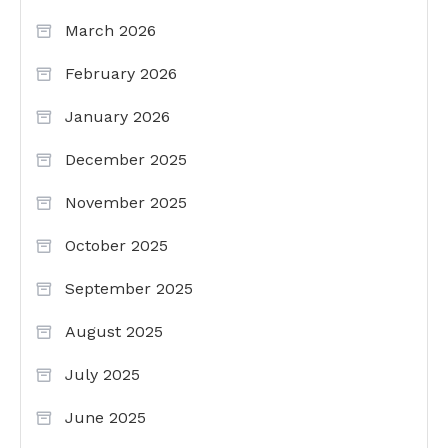
March 2026
February 2026
January 2026
December 2025
November 2025
October 2025
September 2025
August 2025
July 2025
June 2025