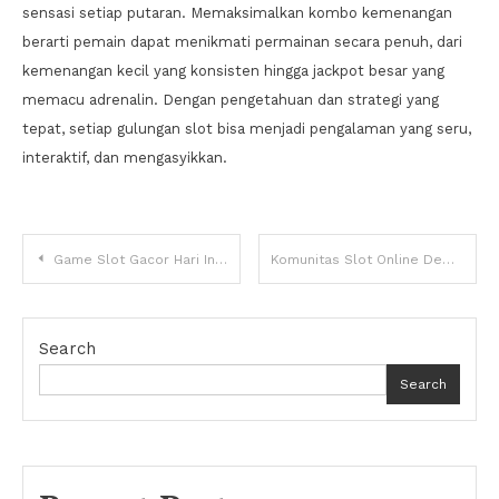
sensasi setiap putaran. Memaksimalkan kombo kemenangan
berarti pemain dapat menikmati permainan secara penuh, dari
kemenangan kecil yang konsisten hingga jackpot besar yang
memacu adrenalin. Dengan pengetahuan dan strategi yang
tepat, setiap gulungan slot bisa menjadi pengalaman yang seru,
interaktif, dan mengasyikkan.
Post
Game Slot Gacor Hari Ini dengan Perkalian x500 Sering Muncul
Komunitas Slot Online Dewamuda: Trik & Bocoran Terbaru
navigation
Search
Search