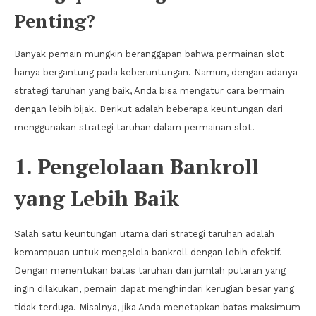
Penting?
Banyak pemain mungkin beranggapan bahwa permainan slot
hanya bergantung pada keberuntungan. Namun, dengan adanya
strategi taruhan yang baik, Anda bisa mengatur cara bermain
dengan lebih bijak. Berikut adalah beberapa keuntungan dari
menggunakan strategi taruhan dalam permainan slot.
1.
Pengelolaan Bankroll
yang Lebih Baik
Salah satu keuntungan utama dari strategi taruhan adalah
kemampuan untuk mengelola bankroll dengan lebih efektif.
Dengan menentukan batas taruhan dan jumlah putaran yang
ingin dilakukan, pemain dapat menghindari kerugian besar yang
tidak terduga. Misalnya, jika Anda menetapkan batas maksimum