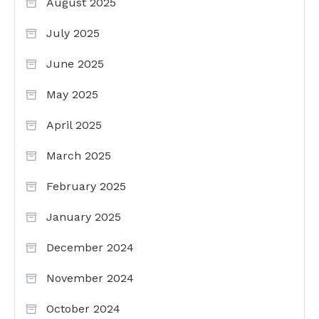
August 2025
July 2025
June 2025
May 2025
April 2025
March 2025
February 2025
January 2025
December 2024
November 2024
October 2024