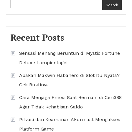
Search
Recent Posts
Sensasi Menang Beruntun di Mystic Fortune
Deluxe Lampiontogel
Apakah Maxwin Habanero di Slot Itu Nyata?
Cek Buktinya
Cara Menjaga Emosi Saat Bermain di Ceri388
Agar Tidak Kehabisan Saldo
Privasi dan Keamanan Akun saat Mengakses
Platform Game