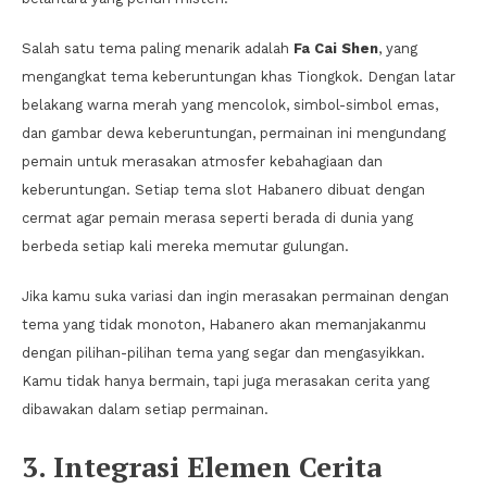
Salah satu tema paling menarik adalah
Fa Cai Shen
, yang
mengangkat tema keberuntungan khas Tiongkok. Dengan latar
belakang warna merah yang mencolok, simbol-simbol emas,
dan gambar dewa keberuntungan, permainan ini mengundang
pemain untuk merasakan atmosfer kebahagiaan dan
keberuntungan. Setiap tema slot Habanero dibuat dengan
cermat agar pemain merasa seperti berada di dunia yang
berbeda setiap kali mereka memutar gulungan.
Jika kamu suka variasi dan ingin merasakan permainan dengan
tema yang tidak monoton, Habanero akan memanjakanmu
dengan pilihan-pilihan tema yang segar dan mengasyikkan.
Kamu tidak hanya bermain, tapi juga merasakan cerita yang
dibawakan dalam setiap permainan.
3.
Integrasi Elemen Cerita