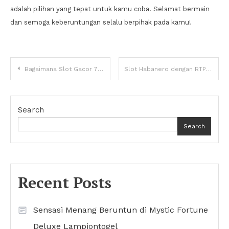
adalah pilihan yang tepat untuk kamu coba. Selamat bermain
dan semoga keberuntungan selalu berpihak pada kamu!
Post
Bagaimana Slot Gacor 777 Mempengaruhi Dunia Judi Online di Indonesia
Slot Habanero dengan RTP Tertinggi di Slot Gacor
navigation
Search
Search
Recent Posts
Sensasi Menang Beruntun di Mystic Fortune
Deluxe Lampiontogel