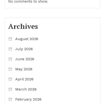
No comments to show.
Archives
August 2026
July 2026
June 2026
May 2026
April 2026
March 2026
February 2026