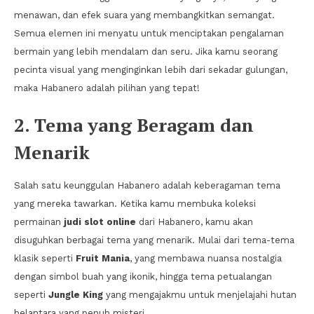
menawan, dan efek suara yang membangkitkan semangat.
Semua elemen ini menyatu untuk menciptakan pengalaman
bermain yang lebih mendalam dan seru. Jika kamu seorang
pecinta visual yang menginginkan lebih dari sekadar gulungan,
maka Habanero adalah pilihan yang tepat!
2.
Tema yang Beragam dan
Menarik
Salah satu keunggulan Habanero adalah keberagaman tema
yang mereka tawarkan. Ketika kamu membuka koleksi
permainan
judi slot online
dari Habanero, kamu akan
disuguhkan berbagai tema yang menarik. Mulai dari tema-tema
klasik seperti
Fruit Mania
, yang membawa nuansa nostalgia
dengan simbol buah yang ikonik, hingga tema petualangan
seperti
Jungle King
yang mengajakmu untuk menjelajahi hutan
belantara yang penuh misteri.