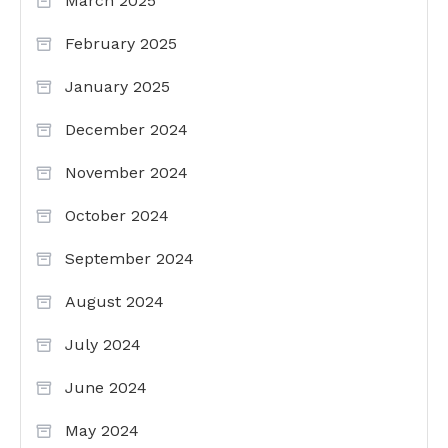
March 2025
February 2025
January 2025
December 2024
November 2024
October 2024
September 2024
August 2024
July 2024
June 2024
May 2024