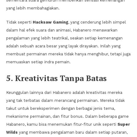
sementara suara gemuruh memberikan sensasi kemenangan
yang lebih membahagiakan.
Tidak seperti
Hacksaw Gaming
, yang cenderung lebih simpel
dalam hal efek suara dan animasi, Habanero menawarkan
pengalaman yang lebih teatrikal, seakan setiap kemenangan
adalah sebuah acara besar yang layak dirayakan. Inilah yang
membuat permainan mereka tidak hanya menghibur, tetapi juga
memuaskan setiap indra pemain.
5.
Kreativitas Tanpa Batas
Keunggulan lainnya dari Habanero adalah kreativitas mereka
yang tak terbatas dalam merancang permainan. Mereka tidak
takut untuk bereksperimen dengan berbagai jenis tema,
mekanisme permainan, dan fitur bonus. Dalam beberapa game
Habanero, kamu bisa menemukan fitur-fitur unik seperti
Super
Wilds
yang membawa pengalaman baru dalam setiap putaran,