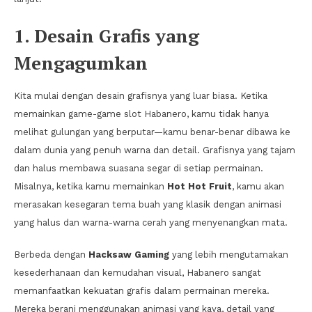
1.
Desain Grafis yang
Mengagumkan
Kita mulai dengan desain grafisnya yang luar biasa. Ketika
memainkan game-game slot Habanero, kamu tidak hanya
melihat gulungan yang berputar—kamu benar-benar dibawa ke
dalam dunia yang penuh warna dan detail. Grafisnya yang tajam
dan halus membawa suasana segar di setiap permainan.
Misalnya, ketika kamu memainkan
Hot Hot Fruit
, kamu akan
merasakan kesegaran tema buah yang klasik dengan animasi
yang halus dan warna-warna cerah yang menyenangkan mata.
Berbeda dengan
Hacksaw Gaming
yang lebih mengutamakan
kesederhanaan dan kemudahan visual, Habanero sangat
memanfaatkan kekuatan grafis dalam permainan mereka.
Mereka berani menggunakan animasi yang kaya, detail yang