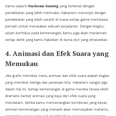
Sama seperti
Hacksaw Gaming
yang terkenal dengan
pendekatan yang lebih minimalis, Habanero menonjol dengan
pendekatan yang lebih naratif, di mana setiap game membawa
pemain untuk merasakan sebuah perjalanan. Dengan begitu,
selain berfokus pada kemenangan, kamu juga akan menikmati
setiap detik yang kamu habiskan di dunia slot yang ditawarkan.
4.
Animasi dan Efek Suara yang
Memukau
Jika grafis memikat mata, animasi dan efek suara adalah bagian
yang memikat telinga dan perasaan kita. Habanero sangat jago
dalam hal ini. Setiap kemenangan di game mereka terasa lebih
dramatis berkat animasi yang kaya dan efek suara yang
mendalam. Ketika kamu memenangkan kombinasi yang besar,
animasi kemenangan yang menarik akan memanjakan matamu,