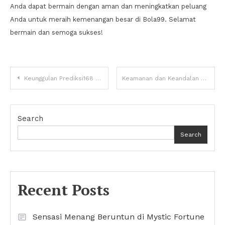
Anda dapat bermain dengan aman dan meningkatkan peluang
Anda untuk meraih kemenangan besar di Bola99. Selamat
bermain dan semoga sukses!
Post
Keunggulan Prediksi168 dalam Dunia Perjudian Online Indonesia
Keamanan dan Keandalan OXL88: Prioritas Utama bagi Pemain
navigation
Search
Search
Recent Posts
Sensasi Menang Beruntun di Mystic Fortune