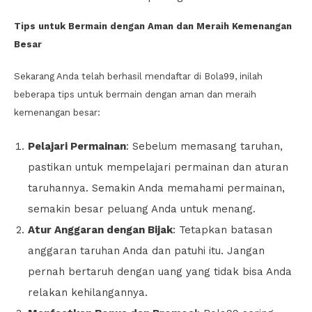
Tips untuk Bermain dengan Aman dan Meraih Kemenangan
Besar
Sekarang Anda telah berhasil mendaftar di Bola99, inilah
beberapa tips untuk bermain dengan aman dan meraih
kemenangan besar:
Pelajari Permainan
: Sebelum memasang taruhan,
pastikan untuk mempelajari permainan dan aturan
taruhannya. Semakin Anda memahami permainan,
semakin besar peluang Anda untuk menang.
Atur Anggaran dengan Bijak
: Tetapkan batasan
anggaran taruhan Anda dan patuhi itu. Jangan
pernah bertaruh dengan uang yang tidak bisa Anda
relakan kehilangannya.