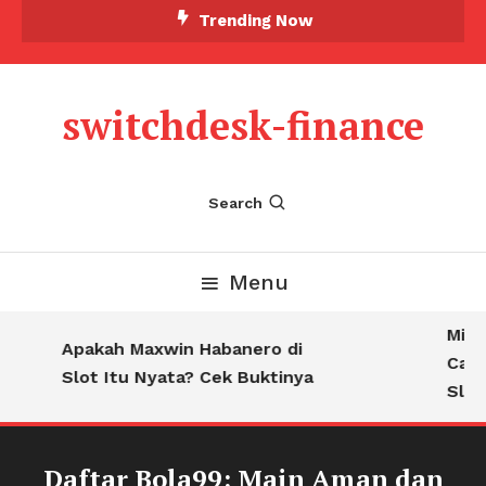
Skip
Trending Now
To
Content
switchdesk-finance
Search
Menu
Mito
Apakah Maxwin Habanero di
Cara 
Slot Itu Nyata? Cek Buktinya
Slot 
Daftar Bola99: Main Aman dan