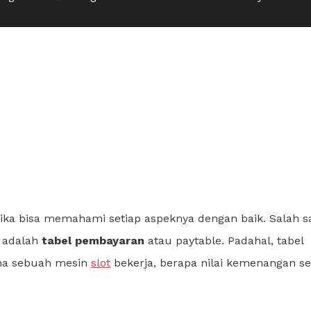
embayaran di Slot Brand
ka bisa memahami setiap aspeknya dengan baik. Salah s
a adalah
tabel pembayaran
atau paytable. Padahal, tabel
na sebuah mesin
slot
bekerja, berapa nilai kemenangan se