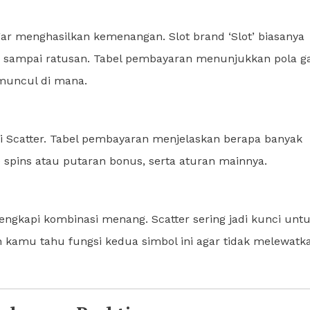
agar menghasilkan kemenangan. Slot brand ‘Slot’ biasanya
20, sampai ratusan. Tabel pembayaran menunjukkan pola ga
 muncul di mana.
rti Scatter. Tabel pembayaran menjelaskan berapa banyak
spins atau putaran bonus, serta aturan mainnya.
engkapi kombinasi menang. Scatter sering jadi kunci unt
 kamu tahu fungsi kedua simbol ini agar tidak melewatk