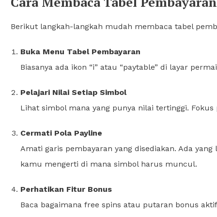
Cara Membaca Tabel Pembayaran
Berikut langkah-langkah mudah membaca tabel pembaya
Buka Menu Tabel Pembayaran
Biasanya ada ikon “i” atau “paytable” di layar perm
Pelajari Nilai Setiap Simbol
Lihat simbol mana yang punya nilai tertinggi. Fokus 
Cermati Pola Payline
Amati garis pembayaran yang disediakan. Ada yang l
kamu mengerti di mana simbol harus muncul.
Perhatikan Fitur Bonus
Baca bagaimana free spins atau putaran bonus aktif