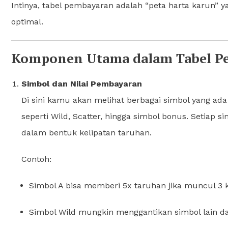
Intinya, tabel pembayaran adalah “peta harta karun
optimal.
Komponen Utama dalam Tabel Pem
Simbol dan Nilai Pembayaran
Di sini kamu akan melihat berbagai simbol yang ada 
seperti Wild, Scatter, hingga simbol bonus. Setiap s
dalam bentuk kelipatan taruhan.
Contoh:
Simbol A bisa memberi 5x taruhan jika muncul 3 k
Simbol Wild mungkin menggantikan simbol lain d