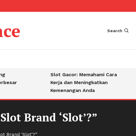
nce
Search
Slot Gacor: Memahami Cara
sar
Kerja dan Meningkatkan
Kemenangan Anda
lot Brand ‘Slot’?”
t Brand ‘Slot’?”