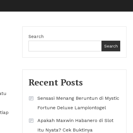
Search
Search
Recent Posts
atu
Sensasi Menang Beruntun di Mystic
Fortune Deluxe Lampiontogel
tiap
Apakah Maxwin Habanero di Slot
Itu Nyata? Cek Buktinya