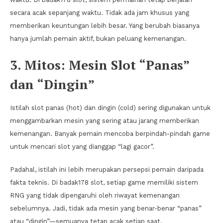
secara acak sepanjang waktu. Tidak ada jam khusus yang
memberikan keuntungan lebih besar. Yang berubah biasanya
hanya jumlah pemain aktif, bukan peluang kemenangan.
3. Mitos: Mesin Slot “Panas”
dan “Dingin”
Istilah slot panas (hot) dan dingin (cold) sering digunakan untuk
menggambarkan mesin yang sering atau jarang memberikan
kemenangan. Banyak pemain mencoba berpindah-pindah game
untuk mencari slot yang dianggap “lagi gacor”.
Padahal, istilah ini lebih merupakan persepsi pemain daripada
fakta teknis. Di badak178 slot, setiap game memiliki sistem
RNG yang tidak dipengaruhi oleh riwayat kemenangan
sebelumnya. Jadi, tidak ada mesin yang benar-benar “panas”
atau “dingin”—semuanya tetap acak setiap saat.