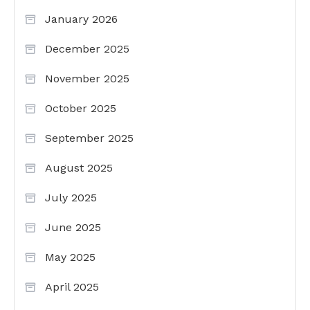
January 2026
December 2025
November 2025
October 2025
September 2025
August 2025
July 2025
June 2025
May 2025
April 2025