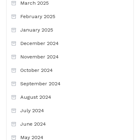
March 2025
February 2025
January 2025
December 2024
November 2024
October 2024
September 2024
August 2024
July 2024
June 2024
May 2024