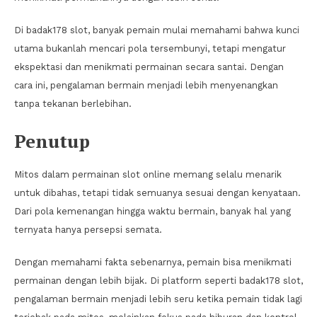
Di badak178 slot, banyak pemain mulai memahami bahwa kunci
utama bukanlah mencari pola tersembunyi, tetapi mengatur
ekspektasi dan menikmati permainan secara santai. Dengan
cara ini, pengalaman bermain menjadi lebih menyenangkan
tanpa tekanan berlebihan.
Penutup
Mitos dalam permainan slot online memang selalu menarik
untuk dibahas, tetapi tidak semuanya sesuai dengan kenyataan.
Dari pola kemenangan hingga waktu bermain, banyak hal yang
ternyata hanya persepsi semata.
Dengan memahami fakta sebenarnya, pemain bisa menikmati
permainan dengan lebih bijak. Di platform seperti badak178 slot,
pengalaman bermain menjadi lebih seru ketika pemain tidak lagi