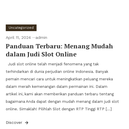
Uncategorized
April 11, 2024
admin
Panduan Terbaru: Menang Mudah
dalam Judi Slot Online
Judi slot online telah menjadi fenomena yang tak
terhindarkan di dunia perjudian online Indonesia. Banyak
pemain mencari cara untuk meningkatkan peluang mereka
dalam meraih kemenangan dalam permainan ini. Dalam
artikel ini, kami akan memberikan panduan terbaru tentang
bagaimana Anda dapat dengan mudah menang dalam judi slot
online. Simaklah! Pilihlah Slot dengan RTP Tinggi RTP […]
Discover