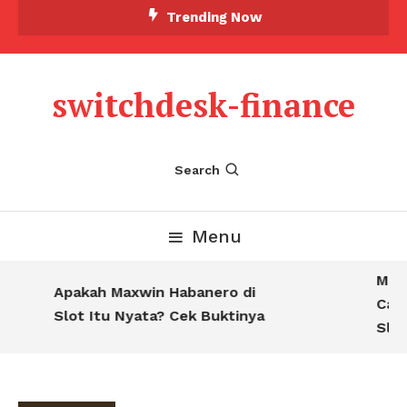
Skip
Trending Now
To
Content
switchdesk-finance
Search
Menu
Mito
Apakah Maxwin Habanero di
Cara
Slot Itu Nyata? Cek Buktinya
Slot