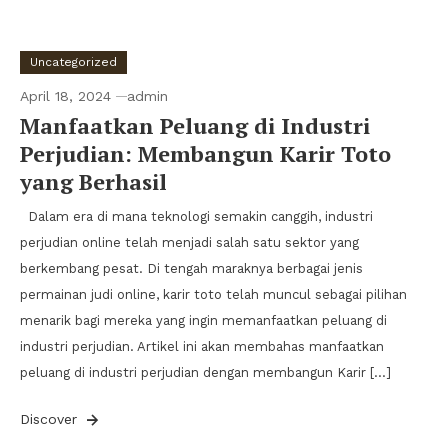
Uncategorized
April 18, 2024
admin
Manfaatkan Peluang di Industri
Perjudian: Membangun Karir Toto
yang Berhasil
Dalam era di mana teknologi semakin canggih, industri
perjudian online telah menjadi salah satu sektor yang
berkembang pesat. Di tengah maraknya berbagai jenis
permainan judi online, karir toto telah muncul sebagai pilihan
menarik bagi mereka yang ingin memanfaatkan peluang di
industri perjudian. Artikel ini akan membahas manfaatkan
peluang di industri perjudian dengan membangun Karir […]
Discover