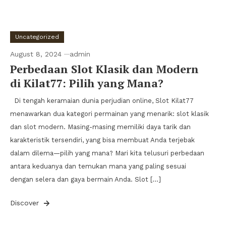
Uncategorized
August 8, 2024
admin
Perbedaan Slot Klasik dan Modern
di Kilat77: Pilih yang Mana?
Di tengah keramaian dunia perjudian online, Slot Kilat77
menawarkan dua kategori permainan yang menarik: slot klasik
dan slot modern. Masing-masing memiliki daya tarik dan
karakteristik tersendiri, yang bisa membuat Anda terjebak
dalam dilema—pilih yang mana? Mari kita telusuri perbedaan
antara keduanya dan temukan mana yang paling sesuai
dengan selera dan gaya bermain Anda. Slot […]
Discover