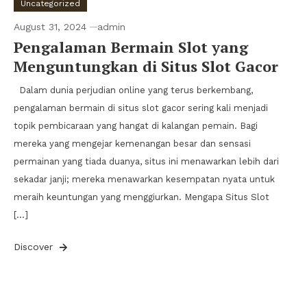
Uncategorized
August 31, 2024
admin
Pengalaman Bermain Slot yang
Menguntungkan di Situs Slot Gacor
Dalam dunia perjudian online yang terus berkembang,
pengalaman bermain di situs slot gacor sering kali menjadi
topik pembicaraan yang hangat di kalangan pemain. Bagi
mereka yang mengejar kemenangan besar dan sensasi
permainan yang tiada duanya, situs ini menawarkan lebih dari
sekadar janji; mereka menawarkan kesempatan nyata untuk
meraih keuntungan yang menggiurkan. Mengapa Situs Slot
[…]
Discover