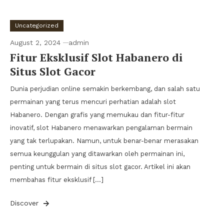
Uncategorized
August 2, 2024
admin
Fitur Eksklusif Slot Habanero di
Situs Slot Gacor
Dunia perjudian online semakin berkembang, dan salah satu
permainan yang terus mencuri perhatian adalah slot
Habanero. Dengan grafis yang memukau dan fitur-fitur
inovatif, slot Habanero menawarkan pengalaman bermain
yang tak terlupakan. Namun, untuk benar-benar merasakan
semua keunggulan yang ditawarkan oleh permainan ini,
penting untuk bermain di situs slot gacor. Artikel ini akan
membahas fitur eksklusif […]
Discover